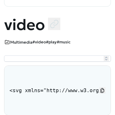
video
#video
#play
#music
Multimedia
<svg xmlns="http://www.w3.org/2000